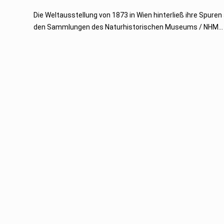
.
M
Die Weltausstellung von 1873 in Wien hinterließ ihre Spuren
a
den Sammlungen des Naturhistorischen Museums / NHM...
i
2
0
2
3