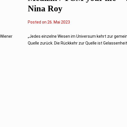
Nina Roy
Posted on
2
26. Mai 2023
6
.
M
 Wiener
„Jedes einzelne Wesen im Universum kehrt zur geme
a
Quelle zurück. Die Rückkehr zur Quelle ist Gelassenheit
i
2
0
2
3