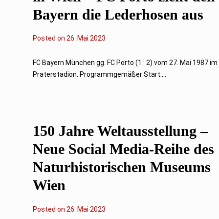
Bayern die Lederhosen aus
Posted on
2
26. Mai 2023
6
.
M
FC Bayern München gg. FC Porto (1 : 2) vom 27. Mai 1987 im
a
Praterstadion. Programmgemäßer Start:...
i
2
0
2
3
150 Jahre Weltausstellung –
Neue Social Media-Reihe des
Naturhistorischen Museums
Wien
Posted on
2
26. Mai 2023
6