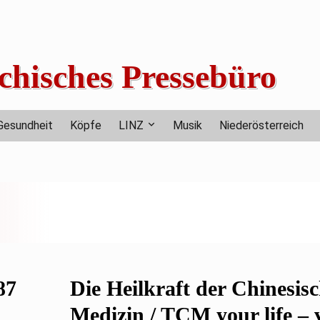
chisches Pressebüro
Gesundheit
Köpfe
LINZ
Musik
Niederösterreich
87
Die Heilkraft der Chinesis
Medizin / TCM your life – 