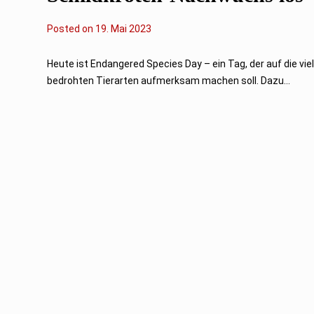
Posted on
2
19. Mai 2023
1
.
M
Heute ist Endangered Species Day – ein Tag, der auf die vie
a
bedrohten Tierarten aufmerksam machen soll. Dazu...
i
2
0
2
3