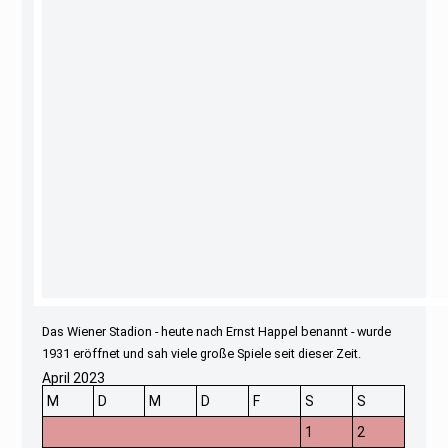
Das Wiener Stadion - heute nach Ernst Happel benannt - wurde
1931 eröffnet und sah viele große Spiele seit dieser Zeit.
April 2023
M
D
M
D
F
S
S
1
2