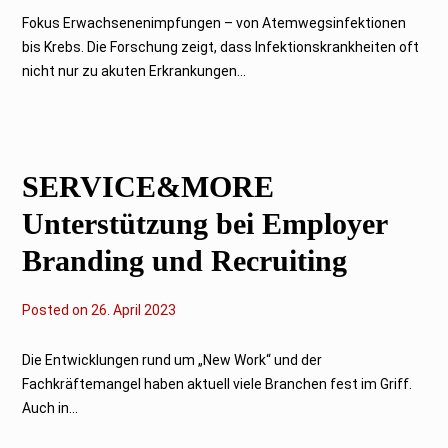
.
A
Fokus Erwachsenenimpfungen – von Atemwegsinfektionen
p
bis Krebs. Die Forschung zeigt, dass Infektionskrankheiten oft
r
i
nicht nur zu akuten Erkrankungen...
l
2
0
2
3
SERVICE&MORE
Unterstützung bei Employer
Branding und Recruiting
Posted on
2
26. April 2023
7
.
A
Die Entwicklungen rund um „New Work“ und der
p
Fachkräftemangel haben aktuell viele Branchen fest im Griff.
r
i
Auch in...
l
2