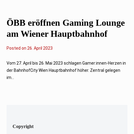
0
2
3
ÖBB eröffnen Gaming Lounge
am Wiener Hauptbahnhof
Posted on
2
26. April 2023
7
.
A
Vom 27. April bis 26. Mai 2023 schlagen Gamer:innen-Herzen in
p
der BahnhofCity Wien Hauptbahnhof höher. Zentral gelegen
r
i
im...
l
2
0
2
3
Copyright