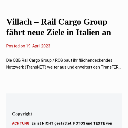
0
2
3
Villach – Rail Cargo Group
fährt neue Ziele in Italien an
Posted on
2
19. April 2023
0
.
A
Die ÖBB Rail Cargo Group / RCG baut ihr flächendeckendes
p
Netzwerk (TransNET) weiter aus und erweitert den TransFER...
r
i
l
2
0
2
3
Copyright
ACHTUNG!
Es ist NICHT gestattet, FOTOS und TEXTE von