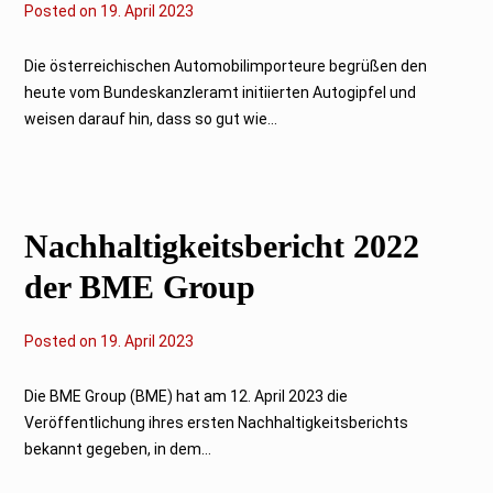
Posted on
2
19. April 2023
0
.
A
Die österreichischen Automobilimporteure begrüßen den
p
heute vom Bundeskanzleramt initiierten Autogipfel und
r
i
weisen darauf hin, dass so gut wie...
l
2
0
2
3
Nachhaltigkeitsbericht 2022
der BME Group
Posted on
2
19. April 2023
0
.
A
Die BME Group (BME) hat am 12. April 2023 die
p
Veröffentlichung ihres ersten Nachhaltigkeitsberichts
r
i
bekannt gegeben, in dem...
l
2