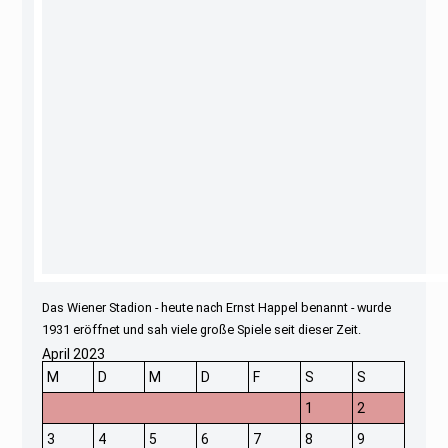
Das Wiener Stadion - heute nach Ernst Happel benannt - wurde
1931 eröffnet und sah viele große Spiele seit dieser Zeit.
April 2023
M
D
M
D
F
S
S
1
2
3
4
5
6
7
8
9