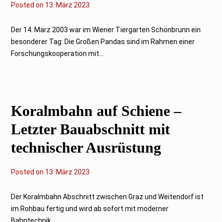
Posted on
1
13. März 2023
3
.
M
Der 14. März 2003 war im Wiener Tiergarten Schönbrunn ein
ä
besonderer Tag: Die Großen Pandas sind im Rahmen einer
r
z
Forschungskooperation mit...
2
0
2
3
Koralmbahn auf Schiene –
Letzter Bauabschnitt mit
technischer Ausrüstung
Posted on
1
13. März 2023
3
.
M
Der Koralmbahn Abschnitt zwischen Graz und Weitendorf ist
ä
im Rohbau fertig und wird ab sofort mit moderner
r
z
Bahntechnik...