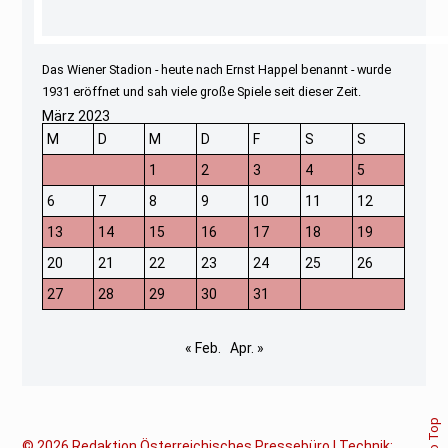
Das Wiener Stadion - heute nach Ernst Happel benannt - wurde
1931 eröffnet und sah viele große Spiele seit dieser Zeit.
März 2023
M
D
M
D
F
S
S
1
2
3
4
5
6
7
8
9
10
11
12
13
14
15
16
17
18
19
20
21
22
23
24
25
26
27
28
29
30
31
« Feb.
Apr. »
© 2026
Redaktion Österreichisches Pressebüro | Technik: