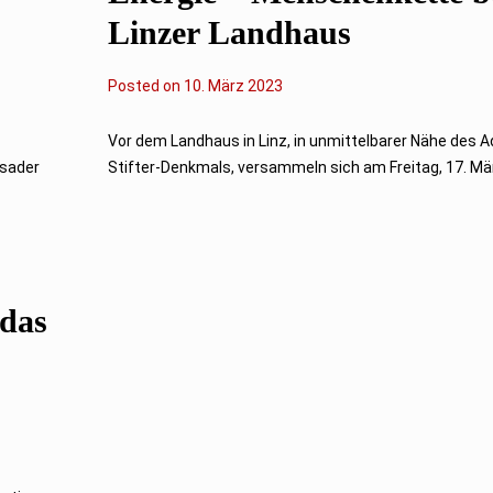
Linzer Landhaus
Posted on
1
10. März 2023
1
.
M
Vor dem Landhaus in Linz, in unmittelbarer Nähe des A
ä
rsader
Stifter-Denkmals, versammeln sich am Freitag, 17. Mär
r
z
2
0
2
3
 das
h