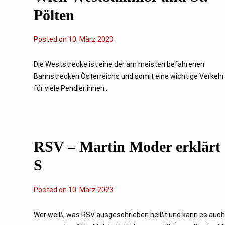
Pölten
Posted on
1
10. März 2023
1
.
M
Die Weststrecke ist eine der am meisten befahrenen
ä
Bahnstrecken Österreichs und somit eine wichtige Verkeh
r
z
für viele Pendler:innen...
2
0
2
3
RSV – Martin Moder erklärt
S
Posted on
1
10. März 2023
1
.
M
Wer weiß, was RSV ausgeschrieben heißt und kann es auc
ä