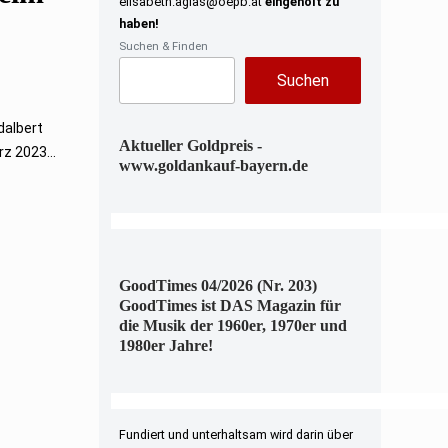
elisabeth.aglas@oepb.at
eingeholt zu
haben!
Suchen & Finden
Suchen
dalbert
Aktueller Goldpreis -
z 2023...
www.goldankauf-bayern.de
GoodTimes 04/2026 (Nr. 203)
GoodTimes ist DAS Magazin für
die Musik der 1960er, 1970er und
1980er Jahre!
Fundiert und unterhaltsam wird darin über