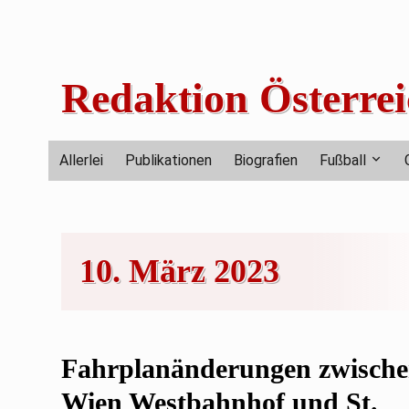
Skip
to
content
Redaktion Österrei
Allerlei
Publikationen
Biografien
Fußball
10. März 2023
Fahrplanänderungen zwisch
Wien Westbahnhof und St.