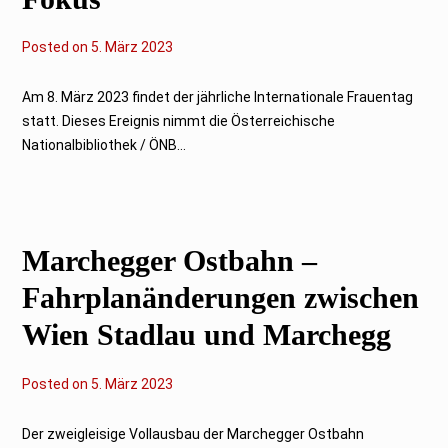
Posted on
5
5. März 2023
.
M
ä
Am 8. März 2023 findet der jährliche Internationale Frauentag
r
statt. Dieses Ereignis nimmt die Österreichische
z
2
Nationalbibliothek / ÖNB...
0
2
3
Marchegger Ostbahn –
Fahrplanänderungen zwischen
Wien Stadlau und Marchegg
Posted on
5
5. März 2023
.
M
ä
Der zweigleisige Vollausbau der Marchegger Ostbahn
r