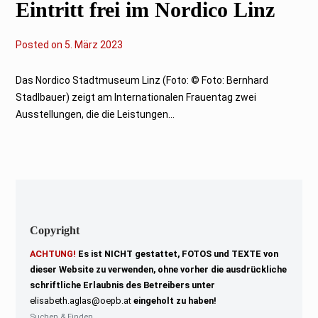
Eintritt frei im Nordico Linz
Posted on
5
5. März 2023
.
M
ä
Das Nordico Stadtmuseum Linz (Foto: © Foto: Bernhard
r
Stadlbauer) zeigt am Internationalen Frauentag zwei
z
2
Ausstellungen, die die Leistungen...
0
2
3
Copyright
ACHTUNG!
Es ist NICHT gestattet, FOTOS und TEXTE von
dieser Website zu verwenden, ohne vorher die ausdrückliche
schriftliche Erlaubnis des Betreibers unter
elisabeth.aglas@oepb.at
eingeholt zu haben!
Suchen & Finden