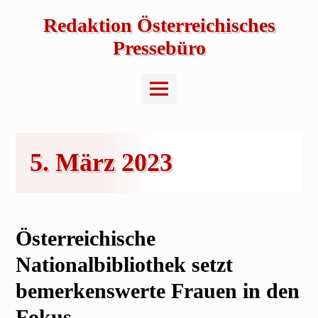
Skip
to
Redaktion Österreichisches
content
Pressebüro
Main
Menu
5. März 2023
Österreichische
Nationalbibliothek setzt
bemerkenswerte Frauen in den
Fokus