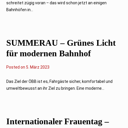
schreitet zügig voran – das wird schon jetzt an einigen
z
2
Bahnhöfen in...
0
2
3
SUMMERAU – Grünes Licht
für modernen Bahnhof
Posted on
5
5. März 2023
.
M
ä
Das Ziel der ÖBB ist es, Fahrgäste sicher, komfortabel und
r
umweltbewusst an ihr Ziel zu bringen. Eine moderne...
z
2
0
2
3
Internationaler Frauentag –