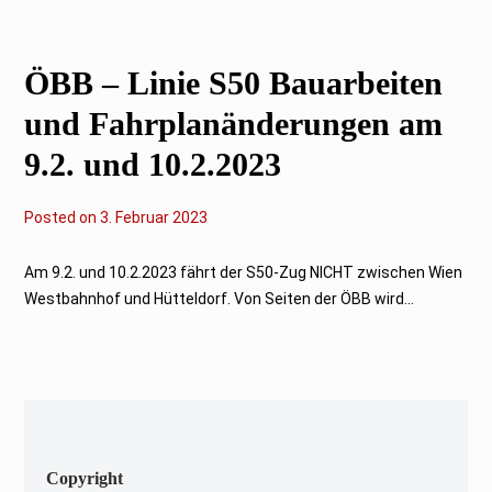
2
0
2
3
ÖBB – Linie S50 Bauarbeiten
und Fahrplanänderungen am
9.2. und 10.2.2023
Posted on
3
3. Februar 2023
.
F
e
Am 9.2. und 10.2.2023 fährt der S50-Zug NICHT zwischen Wien
b
Westbahnhof und Hütteldorf. Von Seiten der ÖBB wird...
r
u
a
r
2
0
2
3
Copyright