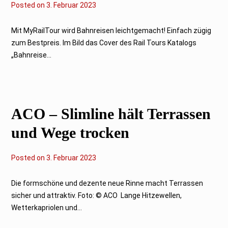
Posted on
3
3. Februar 2023
.
F
e
Mit MyRailTour wird Bahnreisen leichtgemacht! Einfach zügig
b
zum Bestpreis. Im Bild das Cover des Rail Tours Katalogs
r
u
„Bahnreise...
a
r
2
0
2
3
ACO – Slimline hält Terrassen
und Wege trocken
Posted on
3
3. Februar 2023
.
F
e
Die formschöne und dezente neue Rinne macht Terrassen
b
sicher und attraktiv. Foto: © ACO Lange Hitzewellen,
r
u
Wetterkapriolen und...
a
r