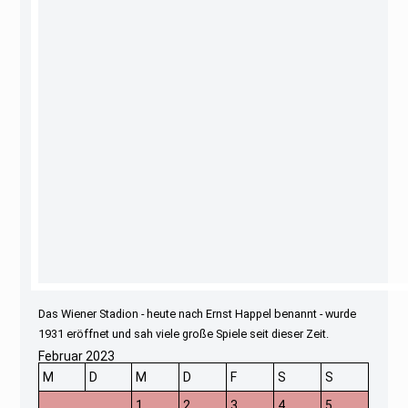
Das Wiener Stadion - heute nach Ernst Happel benannt - wurde
1931 eröffnet und sah viele große Spiele seit dieser Zeit.
Februar 2023
M
D
M
D
F
S
S
1
2
3
4
5