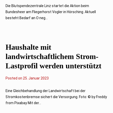
.
J
Die Blutspendezentrale Linz startet die Aktion beim
a
Bundesheer am Fliegerhorst Vogler in Hörsching. Aktuell
n
u
besteht Bedarf an O neg...
a
r
2
0
2
3
Haushalte mit
landwirtschaftlichem Strom-
Lastprofil werden unterstützt
Posted on
2
25. Januar 2023
6
.
J
Eine Gleichbehandlung der Landwirtschaft bei der
a
Stromkostenbremse sichert die Versorgung. Foto: © by Freddy
n
u
from Pixabay Mit der...
a
r