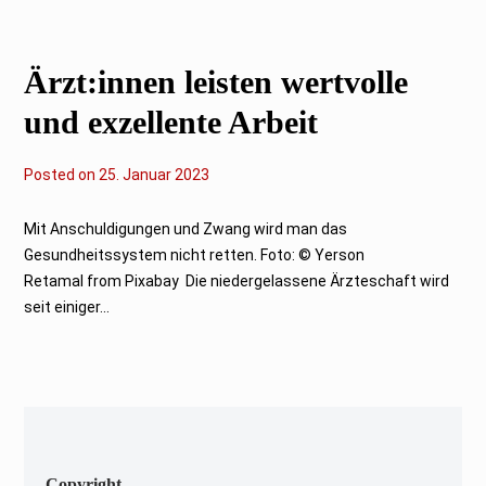
2
0
2
3
Ärzt:innen leisten wertvolle
und exzellente Arbeit
Posted on
2
25. Januar 2023
6
.
J
Mit Anschuldigungen und Zwang wird man das
a
Gesundheitssystem nicht retten. Foto: © Yerson
n
u
Retamal from Pixabay Die niedergelassene Ärzteschaft wird
a
seit einiger...
r
2
0
2
3
Copyright