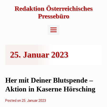
Skip
to
Redaktion Österreichisches
content
Pressebüro
Main
Menu
25. Januar 2023
Her mit Deiner Blutspende –
Aktion in Kaserne Hörsching
Posted on
2
25. Januar 2023
6