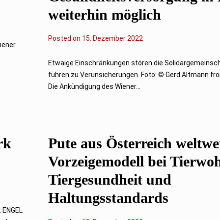
weiterhin möglich
Posted on
1
15. Dezember 2022
iener
6
.
D
Etwaige Einschränkungen stören die Solidargemeinsc
e
führen zu Verunsicherungen. Foto: © Gerd Altmann fr
z
e
Die Ankündigung des Wiener...
m
b
e
r
2
0
rk
Pute aus Österreich weltwe
2
2
Vorzeigemodell bei Tierwoh
Tiergesundheit und
Haltungsstandards
t ENGEL