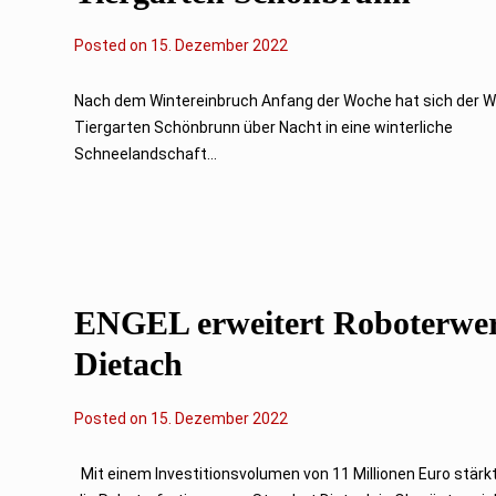
Posted on
1
15. Dezember 2022
6
.
D
Nach dem Wintereinbruch Anfang der Woche hat sich der W
e
Tiergarten Schönbrunn über Nacht in eine winterliche
z
e
Schneelandschaft...
m
b
e
r
2
0
2
2
ENGEL erweitert Roboterwe
Dietach
Posted on
1
15. Dezember 2022
6
.
D
Mit einem Investitionsvolumen von 11 Millionen Euro stärk
e