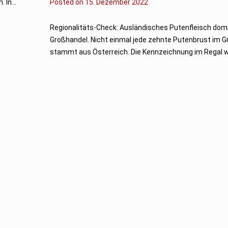
 In...
Posted on
1
15. Dezember 2022
6
.
D
Regionalitäts-Check: Ausländisches Putenfleisch domi
e
Großhandel. Nicht einmal jede zehnte Putenbrust im 
z
e
stammt aus Österreich. Die Kennzeichnung im Regal we
m
b
e
r
2
0
2
2