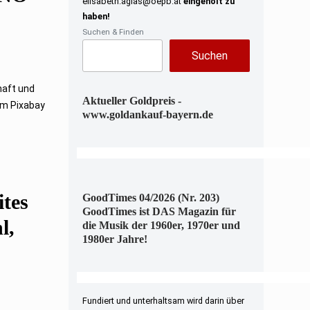
elisabeth.aglas@oepb.at
eingeholt zu
haben!
Suchen & Finden
Suchen
haft und
Aktueller Goldpreis -
om Pixabay
www.goldankauf-bayern.de
ites
GoodTimes 04/2026 (Nr. 203)
GoodTimes ist DAS Magazin für
l,
die Musik der 1960er, 1970er und
1980er Jahre!
Fundiert und unterhaltsam wird darin über