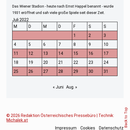
Das Wiener Stadion - heute nach Ernst Happel benannt - wurde
1931 eröffnet und sah viele große Spiele seit dieser Zeit.
Juli 2022
M
D
M
D
F
S
S
1
2
3
4
5
6
7
8
9
10
11
12
13
14
15
16
17
18
19
20
21
22
23
24
25
26
27
28
29
30
31
« Juni
Aug. »
Back to Top
© 2026
Redaktion Österreichisches Pressebüro | Technik:
Michalek.at
Impressum
Cookies
Datenschutz