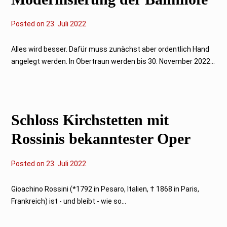
Posted on
2
23. Juli 2022
.
F
e
Alles wird besser. Dafür muss zunächst aber ordentlich Hand
b
angelegt werden. In Obertraun werden bis 30. November 2022...
r
u
a
r
2
0
2
Schloss Kirchstetten mit
3
Rossinis bekanntester Oper
Posted on
2
23. Juli 2022
4
.
J
Gioachino Rossini (*1792 in Pesaro, Italien, † 1868 in Paris,
u
Frankreich) ist - und bleibt - wie so...
l
i
2