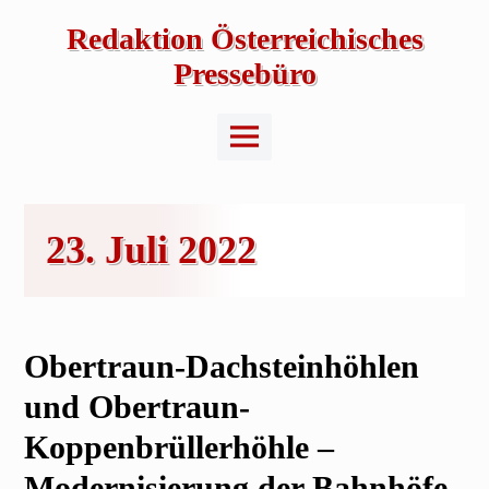
Skip
to
Redaktion Österreichisches
content
Pressebüro
Main
Menu
23. Juli 2022
Obertraun-Dachsteinhöhlen
und Obertraun-
Koppenbrüllerhöhle –
Modernisierung der Bahnhöfe