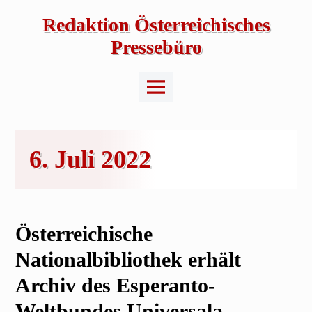
Skip
to
Redaktion Österreichisches
content
Pressebüro
Main
Menu
6. Juli 2022
Österreichische
Nationalbibliothek erhält
Archiv des Esperanto-
Weltbundes Universala