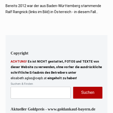
.
A
Bereits 2012 war der aus Baden-Württemberg stammende
u
Ralf Rangnick (links im Bild) in Österreich - in diesem Fall...
g
u
s
t
2
0
2
2
Copyright
ACHTUNG!
Es ist NICHT gestattet, FOTOS und TEXTE von
dieser Website zu verwenden, ohne vorher die ausdrückliche
schriftliche Erlaubnis des Betreibers unter
elisabeth.aglas@oepb.at
eingeholt zu haben!
Suchen & Finden
Suchen
Aktueller Goldpreis - www.goldankauf-bayern.de