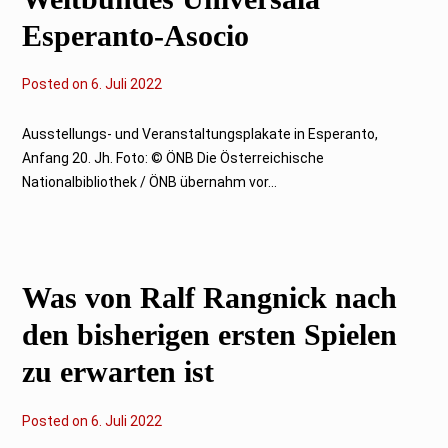
Esperanto-Asocio
Posted on
6
6. Juli 2022
.
J
u
Ausstellungs- und Veranstaltungsplakate in Esperanto,
l
Anfang 20. Jh. Foto: © ÖNB Die Österreichische
i
2
Nationalbibliothek / ÖNB übernahm vor...
0
2
2
Was von Ralf Rangnick nach
den bisherigen ersten Spielen
zu erwarten ist
Posted on
2
6. Juli 2022
3