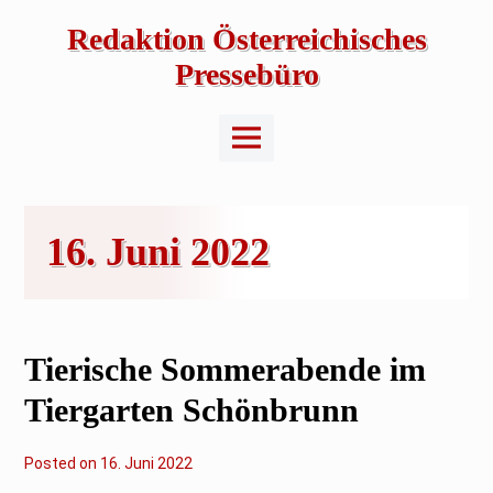
Skip
to
Redaktion Österreichisches
content
Pressebüro
Main
Menu
16. Juni 2022
Tierische Sommerabende im
Tiergarten Schönbrunn
Posted on
1
16. Juni 2022
6