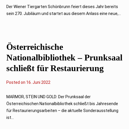
.
J
Der Wiener Tiergarten Schönbrunn feiert dieses Jahr bereits
u
sein 270. Jubiläum und startet aus diesem Anlass eine neue,...
n
i
2
0
2
2
Österreichische
Nationalbibliothek – Prunksaal
schließt für Restaurierung
Posted on
1
16. Juni 2022
6
.
J
MARMOR, STEIN UND GOLD: Der Prunksaal der
u
Österreichischen Nationalbibliothek schließt bis Jahresende
n
i
für Restaurierungsarbeiten – die aktuelle Sonderausstellung
2
ist...
0
2
2