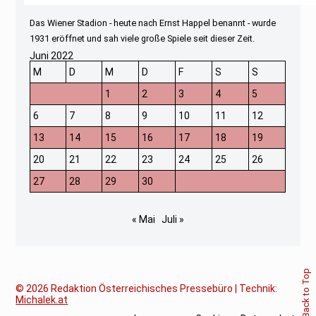
Das Wiener Stadion - heute nach Ernst Happel benannt - wurde
1931 eröffnet und sah viele große Spiele seit dieser Zeit.
Juni 2022
M
D
M
D
F
S
S
1
2
3
4
5
6
7
8
9
10
11
12
13
14
15
16
17
18
19
20
21
22
23
24
25
26
27
28
29
30
« Mai
Juli »
Back to Top
© 2026
Redaktion Österreichisches Pressebüro | Technik:
Michalek.at