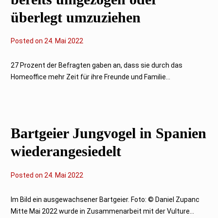
überlegt umzuziehen
Posted on
2
24. Mai 2022
4
.
M
27 Prozent der Befragten gaben an, dass sie durch das
a
Homeoffice mehr Zeit für ihre Freunde und Familie...
i
2
0
2
2
Bartgeier Jungvogel in Spanien
wiederangesiedelt
Posted on
2
24. Mai 2022
4
.
M
Im Bild ein ausgewachsener Bartgeier. Foto: © Daniel Zupanc
a
Mitte Mai 2022 wurde in Zusammenarbeit mit der Vulture...
i