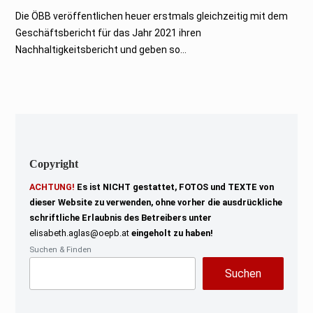
F
e
Die ÖBB veröffentlichen heuer erstmals gleichzeitig mit dem
b
Geschäftsbericht für das Jahr 2021 ihren
r
u
Nachhaltigkeitsbericht und geben so...
a
r
2
0
2
3
Copyright
ACHTUNG!
Es ist NICHT gestattet, FOTOS und TEXTE von
dieser Website zu verwenden, ohne vorher die ausdrückliche
schriftliche Erlaubnis des Betreibers unter
elisabeth.aglas@oepb.at
eingeholt zu haben!
Suchen & Finden
Suchen