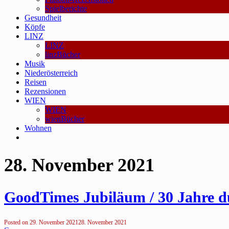
Spielberichte
Gesundheit
Köpfe
LINZ
LINZ
linzBücher
Musik
Niederösterreich
Reisen
Rezensionen
WIEN
WIEN
wienBücher
Wohnen
28. November 2021
GoodTimes Jubiläum / 30 Jahre d
Posted on
29. November 2021
28. November 2021