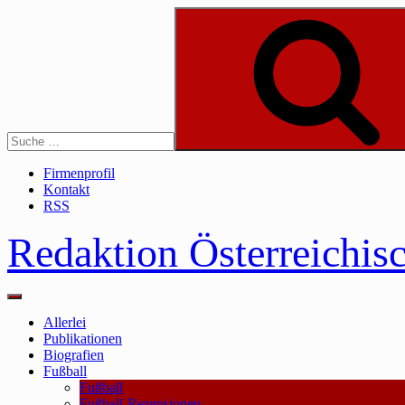
Skip
to
content
Suche
Firmenprofil
Kontakt
RSS
Redaktion Österreichis
Main
Menu
Allerlei
Publikationen
Biografien
Fußball
Fußball
Fußball-Rezensionen