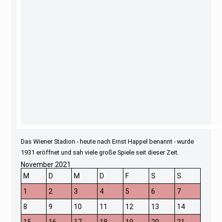
Das Wiener Stadion - heute nach Ernst Happel benannt - wurde
1931 eröffnet und sah viele große Spiele seit dieser Zeit.
November 2021
M
D
M
D
F
S
S
1
2
3
4
5
6
7
8
9
10
11
12
13
14