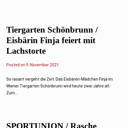
b
e
r
2
0
2
Tiergarten Schönbrunn /
1
Eisbärin Finja feiert mit
Lachstorte
Posted on
9
9. November 2021
.
N
o
So rasant vergeht die Zeit: Das Eisbären-Mädchen Finja im
v
Wiener Tiergarten Schönbrunn wird heute zwei Jahre alt.
e
m
Zum...
b
e
r
2
0
2
SPORTUNION / Rasche
1