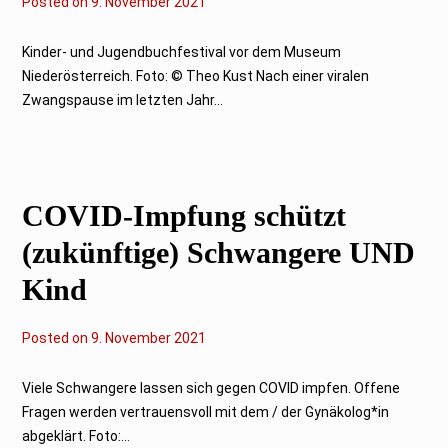
Posted on
9
9. November 2021
.
N
o
Kinder- und Jugendbuchfestival vor dem Museum
v
Niederösterreich. Foto: © Theo Kust Nach einer viralen
e
m
Zwangspause im letzten Jahr...
b
e
r
2
0
2
COVID-Impfung schützt
1
(zukünftige) Schwangere UND
Kind
Posted on
9
9. November 2021
.
N
o
Viele Schwangere lassen sich gegen COVID impfen. Offene
v
Fragen werden vertrauensvoll mit dem / der Gynäkolog*in
e
m
abgeklärt. Foto:...