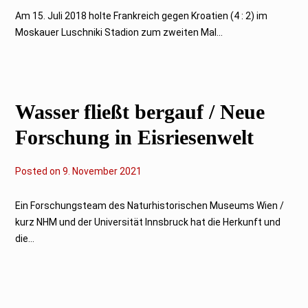
.
F
Am 15. Juli 2018 holte Frankreich gegen Kroatien (4 : 2) im
e
Moskauer Luschniki Stadion zum zweiten Mal...
b
r
u
a
r
2
0
Wasser fließt bergauf / Neue
2
2
Forschung in Eisriesenwelt
Posted on
9
9. November 2021
.
N
o
Ein Forschungsteam des Naturhistorischen Museums Wien /
v
kurz NHM und der Universität Innsbruck hat die Herkunft und
e
m
die...
b
e
r
2
0
2