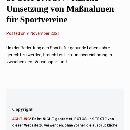
Umsetzung von Maßnahmen
für Sportvereine
Posted on
9
9. November 2021
.
N
o
Um der Bedeutung des Sports für gesunde Lebensjahre
v
gerecht zu werden, braucht es Leistungsvereinbarungen
e
m
zwischen dem Vereinssport und...
b
e
r
2
0
2
1
Copyright
ACHTUNG!
Es ist NICHT gestattet, FOTOS und TEXTE von
dieser Website zu verwenden, ohne vorher die ausdrückliche