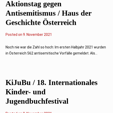
Aktionstag gegen
1
Antisemitismus / Haus der
Geschichte Österreich
Posted on
9
9. November 2021
.
N
o
Noch nie war die Zahl so hoch: Im ersten Halbjahr 2021 wurden
v
in Österreich 562 antisemitische Vorfälle gemeldet. Als...
e
m
b
e
r
2
0
KiJuBu / 18. Internationales
2
1
Kinder- und
Jugendbuchfestival