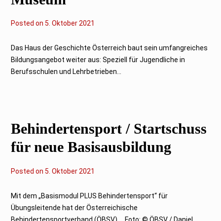
Posted on
6
5. Oktober 2021
.
O
k
Das Haus der Geschichte Österreich baut sein umfangreiches
t
Bildungsangebot weiter aus: Speziell für Jugendliche in
o
b
Berufsschulen und Lehrbetrieben...
e
r
2
0
2
1
Behindertensport / Startschuss
für neue Basisausbildung
Posted on
6
5. Oktober 2021
.
O
k
Mit dem „Basismodul PLUS Behindertensport“ für
t
Übungsleitende hat der Österreichische
o
b
Behindertensportverband (ÖBSV) … Foto: © ÖBSV / Daniel...