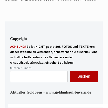
e
r
2
0
2
1
Copyright
ACHTUNG!
Es ist NICHT gestattet, FOTOS und TEXTE von
dieser Website zu verwenden, ohne vorher die ausdrückliche
schriftliche Erlaubnis des Betreibers unter
elisabeth.aglas@oepb.at
eingeholt zu haben!
Suchen & Finden
Suchen
Aktueller Goldpreis - www.goldankauf-bayern.de