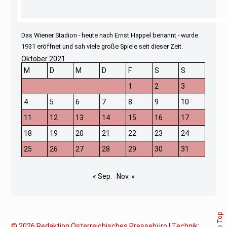
Das Wiener Stadion - heute nach Ernst Happel benannt - wurde
1931 eröffnet und sah viele große Spiele seit dieser Zeit.
Oktober 2021
M
D
M
D
F
S
S
1
2
3
4
5
6
7
8
9
10
11
12
13
14
15
16
17
18
19
20
21
22
23
24
25
26
27
28
29
30
31
« Sep.
Nov. »
© 2026
Redaktion Österreichisches Pressebüro | Technik: