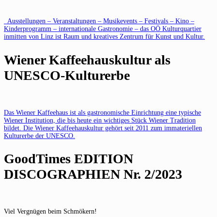
Ausstellungen – Veranstaltungen – Musikevents – Festivals – Kino –
Kinderprogramm – internationale Gastronomie – das OÖ Kulturquartier
inmitten von Linz ist Raum und kreatives Zentrum für Kunst und Kultur.
Wiener Kaffeehauskultur als
UNESCO-Kulturerbe
Das Wiener Kaffeehaus ist als gastronomische Einrichtung eine typische
Wiener Institution, die bis heute ein wichtiges Stück Wiener Tradition
bildet. Die Wiener Kaffeehauskultur gehört seit 2011 zum immateriellen
Kulturerbe der UNESCO.
GoodTimes EDITION
DISCOGRAPHIEN Nr. 2/2023
Viel Vergnügen beim Schmökern!