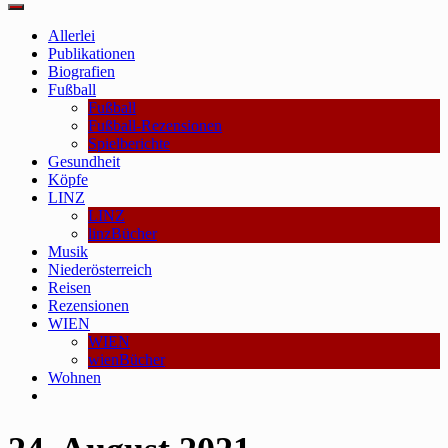
Main
Menu
Allerlei
Publikationen
Biografien
Fußball
Fußball
Fußball-Rezensionen
Spielberichte
Gesundheit
Köpfe
LINZ
LINZ
linzBücher
Musik
Niederösterreich
Reisen
Rezensionen
WIEN
WIEN
wienBücher
Wohnen