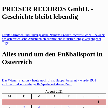
PREISER RECORDS GmbH. -
Geschichte bleibt lebendig
Große Stimmen und unvergessene Namen! Preiser Records GmbH. bewahrt
das österreichische Andenken an ruhmreiche Künstler längst vergangener
Tage.
Alles rund um den Fußballsport in
Österreich
Das Wiener Stadion - heute nach Ernst Happel benannt - wurde 1931
eröffnet und sah viele große Spiele seit dieser Zeit.
August 2021
M
D
M
D
F
S
S
1
2
3
4
5
6
7
8