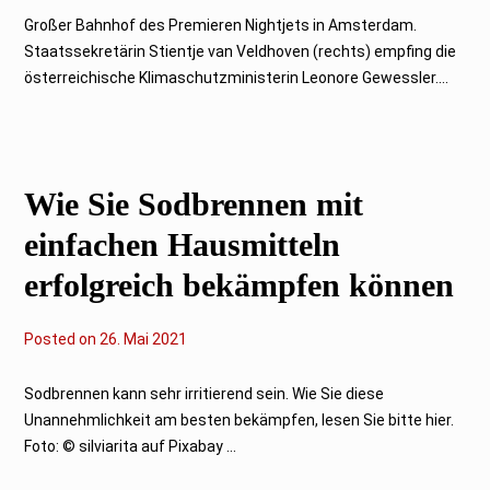
F
e
Großer Bahnhof des Premieren Nightjets in Amsterdam.
b
Staatssekretärin Stientje van Veldhoven (rechts) empfing die
r
u
österreichische Klimaschutzministerin Leonore Gewessler....
a
r
2
0
2
3
Wie Sie Sodbrennen mit
einfachen Hausmitteln
erfolgreich bekämpfen können
Posted on
2
26. Mai 2021
6
.
M
Sodbrennen kann sehr irritierend sein. Wie Sie diese
a
Unannehmlichkeit am besten bekämpfen, lesen Sie bitte hier.
i
2
Foto: © silviarita auf Pixabay ...
0
2