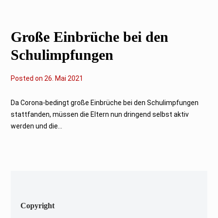
1
Große Einbrüche bei den
Schulimpfungen
Posted on
2
26. Mai 2021
6
.
M
Da Corona-bedingt große Einbrüche bei den Schulimpfungen
a
stattfanden, müssen die Eltern nun dringend selbst aktiv
i
2
werden und die...
0
2
1
Copyright