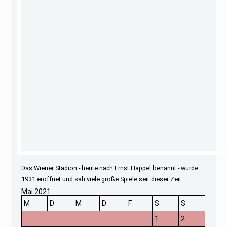
Das Wiener Stadion - heute nach Ernst Happel benannt - wurde
1931 eröffnet und sah viele große Spiele seit dieser Zeit.
Mai 2021
M
D
M
D
F
S
S
1
2