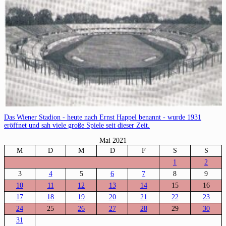
Das Wiener Stadion - heute nach Ernst Happel benannt - wurde 1931
eröffnet und sah viele große Spiele seit dieser Zeit.
Mai 2021
M
D
M
D
F
S
S
1
2
3
4
5
6
7
8
9
10
11
12
13
14
15
16
17
18
19
20
21
22
23
24
25
26
27
28
29
30
31