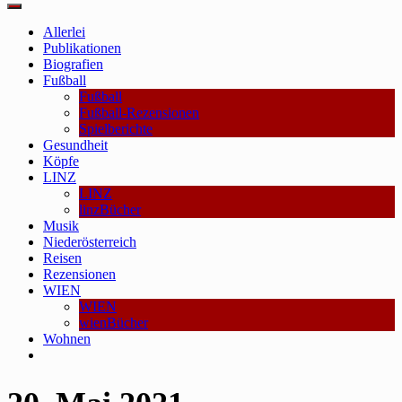
Main
Menu
Allerlei
Publikationen
Biografien
Fußball
Fußball
Fußball-Rezensionen
Spielberichte
Gesundheit
Köpfe
LINZ
LINZ
linzBücher
Musik
Niederösterreich
Reisen
Rezensionen
WIEN
WIEN
wienBücher
Wohnen