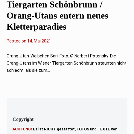
Tiergarten Schönbrunn /
Orang-Utans entern neues
Kletterparadies
Posted on
1
14. Mai 2021
4
.
M
Orang-Utan-Weibchen Sari. Foto: © Norbert Potensky Die
a
Orang-Utans im Wiener Tiergarten Schönbrunn staunten nicht
i
2
schlecht, als sie zum...
0
2
1
Copyright
ACHTUNG!
Es ist NICHT gestattet, FOTOS und TEXTE von