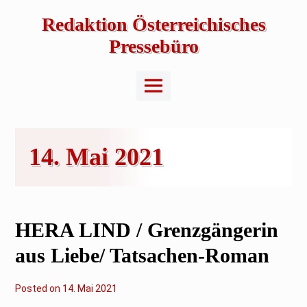
Skip
to
Redaktion Österreichisches
content
Pressebüro
Main
Menu
14. Mai 2021
HERA LIND / Grenzgängerin
aus Liebe/ Tatsachen-Roman
Posted on
1
14. Mai 2021
4