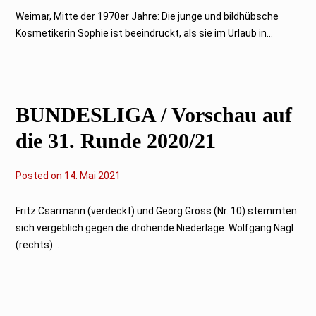
.
M
Weimar, Mitte der 1970er Jahre: Die junge und bildhübsche
a
Kosmetikerin Sophie ist beeindruckt, als sie im Urlaub in...
i
2
0
2
1
BUNDESLIGA / Vorschau auf
die 31. Runde 2020/21
Posted on
1
14. Mai 2021
4
.
M
Fritz Csarmann (verdeckt) und Georg Gröss (Nr. 10) stemmten
a
sich vergeblich gegen die drohende Niederlage. Wolfgang Nagl
i
2
(rechts)...
0
2
1