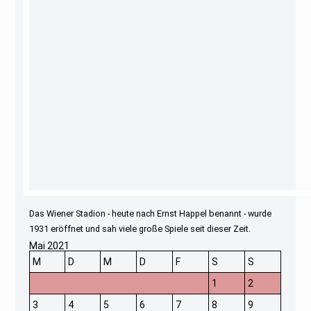
Das Wiener Stadion - heute nach Ernst Happel benannt - wurde
1931 eröffnet und sah viele große Spiele seit dieser Zeit.
Mai 2021
M
D
M
D
F
S
S
1
2
3
4
5
6
7
8
9