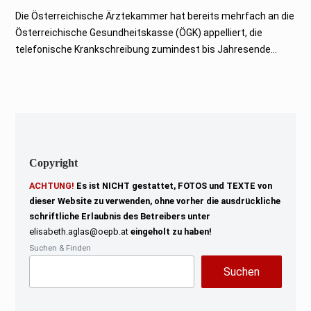
.
O
Die Österreichische Ärztekammer hat bereits mehrfach an die
k
Österreichische Gesundheitskasse (ÖGK) appelliert, die
t
o
telefonische Krankschreibung zumindest bis Jahresende...
b
e
r
2
0
2
0
Copyright
ACHTUNG!
Es ist NICHT gestattet, FOTOS und TEXTE von
dieser Website zu verwenden, ohne vorher die ausdrückliche
schriftliche Erlaubnis des Betreibers unter
elisabeth.aglas@oepb.at
eingeholt zu haben!
Suchen & Finden
Suchen