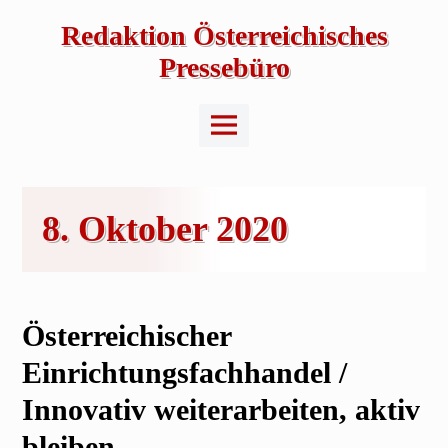
Skip
to
Redaktion Österreichisches
content
Pressebüro
Main
Menu
8. Oktober 2020
Österreichischer
Einrichtungsfachhandel /
Innovativ weiterarbeiten, aktiv
bleiben