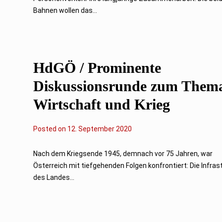
r
u
Bahnen wollen das...
a
r
2
0
2
3
HdGÖ / Prominente
Diskussionsrunde zum Them
Wirtschaft und Krieg
Posted on
1
12. September 2020
2
.
S
Nach dem Kriegsende 1945, demnach vor 75 Jahren, war
e
Österreich mit tiefgehenden Folgen konfrontiert: Die Infras
p
t
des Landes...
e
m
b
e
r