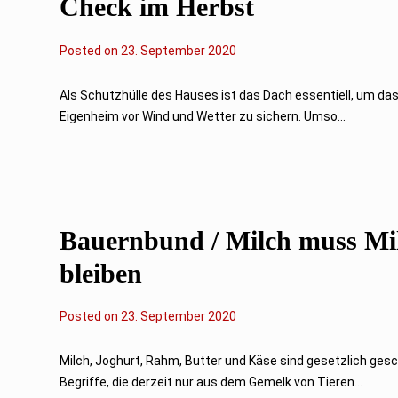
Check im Herbst
Posted on
2
23. September 2020
3
.
S
Als Schutzhülle des Hauses ist das Dach essentiell, um da
e
Eigenheim vor Wind und Wetter zu sichern. Umso...
p
t
e
m
b
e
r
2
Bauernbund / Milch muss Mi
0
2
0
bleiben
Posted on
23. September 2020
Milch, Joghurt, Rahm, Butter und Käse sind gesetzlich ges
Begriffe, die derzeit nur aus dem Gemelk von Tieren...