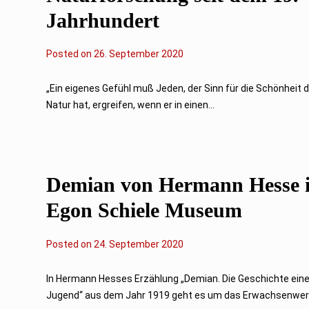
Jahrhundert
Posted on
26. September 2020
„Ein eigenes Gefühl muß Jeden, der Sinn für die Schönheit 
Natur hat, ergreifen, wenn er in einen...
Demian von Hermann Hesse 
Egon Schiele Museum
Posted on
2
24. September 2020
5
.
S
In Hermann Hesses Erzählung „Demian. Die Geschichte eine
e
Jugend“ aus dem Jahr 1919 geht es um das Erwachsenwerd
p