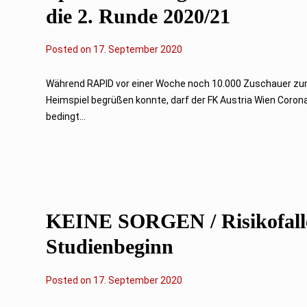
die 2. Runde 2020/21
Posted on
1
17. September 2020
7
.
S
Während RAPID vor einer Woche noch 10.000 Zuschauer z
e
Heimspiel begrüßen konnte, darf der FK Austria Wien Coron
p
t
bedingt...
e
m
b
e
r
2
0
2
0
KEINE SORGEN / Risikofall
Studienbeginn
Posted on
17. September 2020