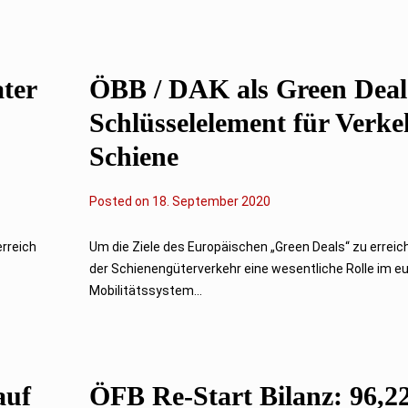
t
e
m
b
e
r
ter
ÖBB / DAK als Green Deal
2
0
Schlüsselelement für Verke
2
0
Schiene
Posted on
2
18. September 2020
.
F
e
erreich
Um die Ziele des Europäischen „Green Deals“ zu erreich
b
der Schienengüterverkehr eine wesentliche Rolle im e
r
u
Mobilitätssystem...
a
r
2
0
2
3
auf
ÖFB Re-Start Bilanz: 96,2