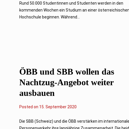
Rund 50.000 Studentinnen und Studenten werden in den
kommenden Wochen ein Studium an einer österreichische
Hochschule beginnen. Während...
ÖBB und SBB wollen das
Nachtzug-Angebot weiter
ausbauen
Posted on
2
15. September 2020
.
F
e
Die SBB (Schweiz) und die ÖBB verstärken im international
b
Personenverkehr ihre langjährige Zusammenarbeit. Die bei