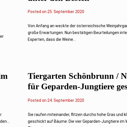
Posted on
2
25. September 2020
5
.
S
Von Anfang an weckte der österreichische Weinjahrg
e
große Erwartungen. Nun bestätigen Beurteilungen inte
p
der
t
Experten, dass die Weine...
e
m
b
e
r
2
0
im
Tiergarten Schönbrunn / 
2
0
für Geparden-Jungtiere ge
Posted on
24. September 2020
r
Sie raufen miteinander, flitzen durchs hohe Gras und k
en...
geschickt auf Bäume: Die vier Geparden-Jungtiere im 