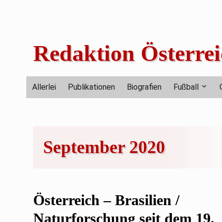
Skip
to
content
Redaktion Österrei
Allerlei
Publikationen
Biografien
Fußball
September 2020
Österreich – Brasilien /
Naturforschung seit dem 19.