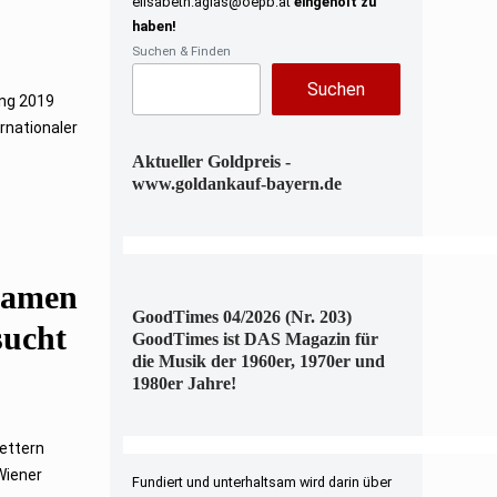
elisabeth.aglas@oepb.at
eingeholt zu
haben!
Suchen & Finden
Suchen
ang 2019
rnationaler
Aktueller Goldpreis -
www.goldankauf-bayern.de
Namen
GoodTimes 04/2026 (Nr. 203)
sucht
GoodTimes ist DAS Magazin für
die Musik der 1960er, 1970er und
1980er Jahre!
lettern
Wiener
Fundiert und unterhaltsam wird darin über