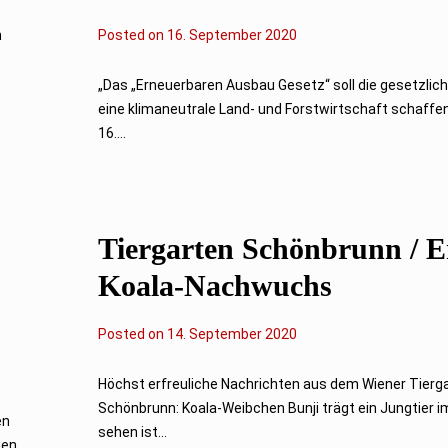
n
Posted on
1
16. September 2020
7
.
S
„Das „Erneuerbaren Ausbau Gesetz“ soll die gesetzlich
e
eine klimaneutrale Land- und Forstwirtschaft schaffen
p
t
16....
e
m
b
e
r
2
Tiergarten Schönbrunn / E
0
2
0
Koala-Nachwuchs
Posted on
14. September 2020
Höchst erfreuliche Nachrichten aus dem Wiener Tierg
Schönbrunn: Koala-Weibchen Bunji trägt ein Jungtier i
en
sehen ist...
den