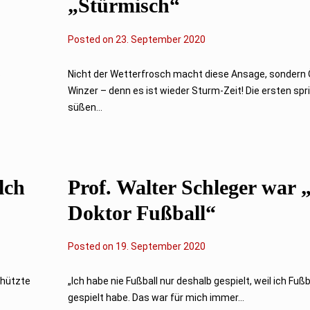
„Stürmisch“
Posted on
2
23. September 2020
3
.
S
s
Nicht der Wetterfrosch macht diese Ansage, sondern 
e
Winzer – denn es ist wieder Sturm-Zeit! Die ersten spri
p
t
süßen...
e
m
b
e
r
2
lch
Prof. Walter Schleger war 
0
2
0
Doktor Fußball“
Posted on
1
19. September 2020
9
.
S
chützte
„Ich habe nie Fußball nur deshalb gespielt, weil ich Fußb
e
gespielt habe. Das war für mich immer...
p