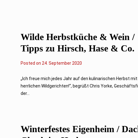
t
e
m
b
e
r
2
Wilde Herbstküche & Wein /
0
2
0
Tipps zu Hirsch, Hase & Co.
Posted on
2
24. September 2020
4
.
S
„Ich freue mich jedes Jahr auf den kulinarischen Herbst mit
e
herrlichen Wildgerichten!“, begrüßt Chris Yorke, Geschäftsf
p
t
der...
e
m
b
e
r
2
Winterfestes Eigenheim / Dac
0
2
0